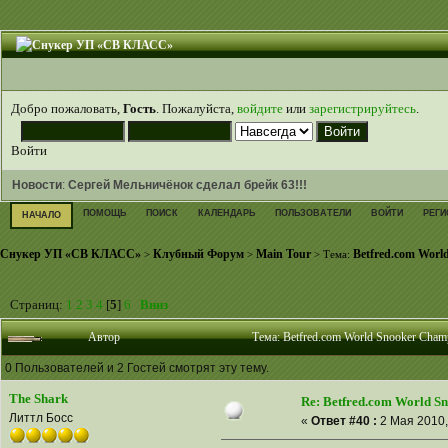
Добро пожаловать,
Гость
. Пожалуйста,
войдите
или
зарегистрируйтесь
.
Войти
Новости
:
Сергей Мельничёнок сделал брейк 63!!!
ПОМОЩЬ
ПОИСК
КАЛЕНДАРЬ
ПОЛЬЗОВАТЕЛИ
ВОЙТИ
РЕГИ
НАЧАЛО
Снукер УП «СВ КЛАСС»
Клубный Форум
Main Tour
Betfred.com Worl
>
>
> Тема:
Страниц:
1
2
3
4
[
5
]
6
Вниз
Автор
Тема: Betfred.com World Snooker Cham
0 Пользователей и 2 Гостей смотрят эту тему.
The Shark
Re: Betfred.com World S
Литтл Босс
«
Ответ #40 :
2 Мая 2010,