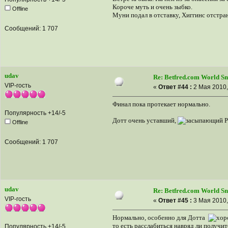
Короче муть и очень зыбко.
Offline
Муни подал в отставку, Хиггинс отстра
Сообщений: 1 707
udav
Re: Betfred.com World S
VIP-гость
«
Ответ #44 :
2 Мая 2010,
Финал пока протекает нормально.
Популярность +14/-5
Дотт очень уставший,
Р
Offline
Сообщений: 1 707
udav
Re: Betfred.com World S
VIP-гость
«
Ответ #45 :
3 Мая 2010,
Нормально, особенно для Дотта
то есть расслабиться навряд ли получи
Популярность +14/-5