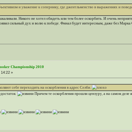
объективизм и уважение к сопернику, где джентльменство в выражениях и по
каливали. Никого не хотел обидеть или тем более оскорбить. И очень неприят
явил сильный дух и волю к победе. Финал будет интересным, даже без Марка
nooker Championship 2010
 14:22 »
воляют себе переходить на оскорбления в адрес Селби.
недостаток
Причем те оскорбления прошли цензуру, а на самом деле я