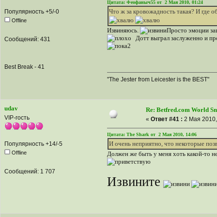
Цитата: Феофаныч55 от 2 Мая 2010, 01:24
Что ж за кровожадность такая? И где 
Популярность +5/-0
Offline
Извиняюсь.
Просто эмоции заш
Дотт выграл заслуженно и про
Сообщений: 431
Best Break - 41
"The Jester from Leicester is the BEST"
udav
Re: Betfred.com World S
VIP-гость
«
Ответ #41 :
2 Мая 2010,
Цитата: The Shark от 2 Мая 2010, 14:06
И очень неприятно, что некоторые поз
Популярность +14/-5
Offline
Должен же быть у меня хоть какой-то 
Сообщений: 1 707
Извините