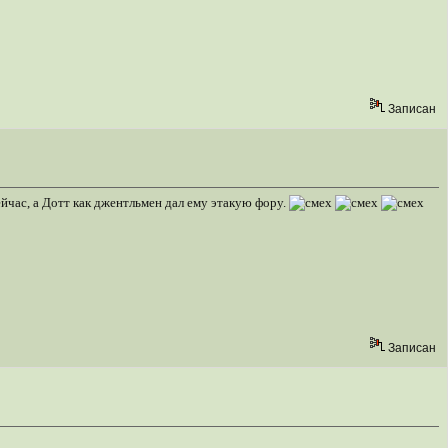
Записан
ейчас, а Дотт как джентльмен дал ему этакую фору.
Записан