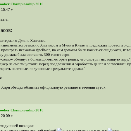
nooker Championship 2010
 15:47 »
тать.
асов:
 материал о Джоне Хиггинсе.
изнесмена встретился с Хиггинсом и Муни в Киеве и предложил провести ряд 
я проиграть несколько фреймов, на чем должны были нажиться синдикаты, кот
су должна была составить 300 тысяч евро.
 «легко» обмануть болельщиков, которые решат, что смотрят настоящую игру."
жер не смогли устоять перед предложением заработать денег и согласились п
скрыть наличные, полученные в результате сделки."
Хирн обещал объявить официальную реакцию в течении суток
nooker Championship 2010
 20:09 »
следующей позиции:
а свою жизнь перед русской мафией
они согласились на все