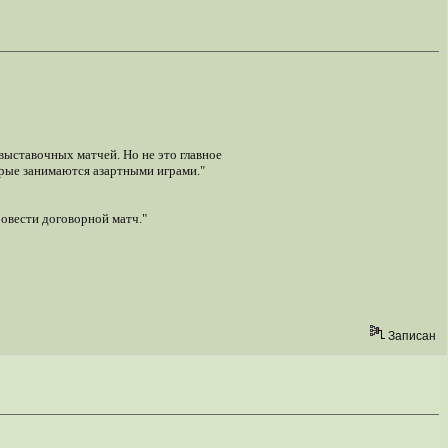
выставочных матчей. Но не это главное
орые занимаются азартными играми."
ровести договорной матч."
Записан