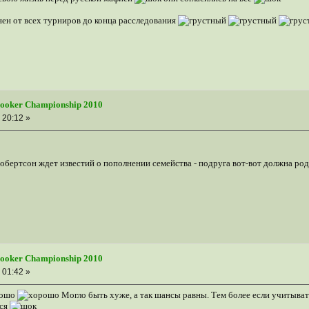
нен от всех турниров до конца расследования
nooker Championship 2010
 20:12 »
обертсон ждет известий о пополнении семейства - подруга вот-вот должна ро
nooker Championship 2010
 01:42 »
Могло быть хуже, а так шансы равны. Тем более если учитыват
тся