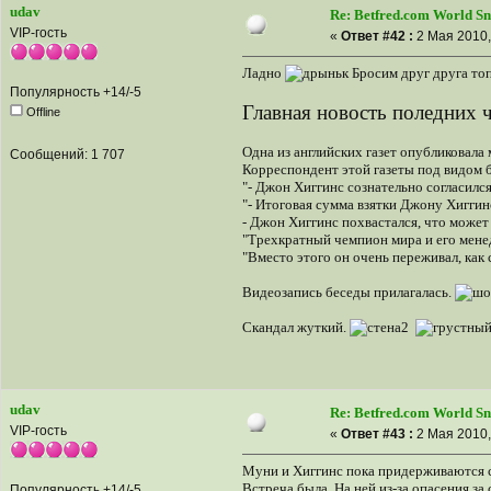
udav
Re: Betfred.com World S
VIP-гость
«
Ответ #42 :
2 Мая 2010,
Ладно
Бросим друг друга топ
Популярность +14/-5
Главная новость поледних ч
Offline
Одна из английских газет опубликовала
Сообщений: 1 707
Корреспондент этой газеты под видом б
"- Джон Хиггинс сознательно согласилс
"- Итоговая сумма взятки Джону Хиггин
- Джон Хиггинс похвастался, что может
"Трехкратный чемпион мира и его менед
"Вместо этого он очень переживал, как 
Видеозапись беседы прилагалась.
Скандал жуткий.
udav
Re: Betfred.com World S
VIP-гость
«
Ответ #43 :
2 Мая 2010,
Муни и Хиггинс пока придерживаются 
Встреча была. На ней из-за опасения з
Популярность +14/-5