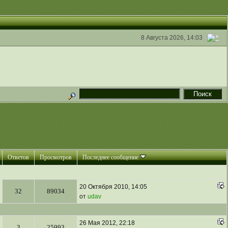
8 Августа 2026, 14:03
Ответов
Просмотров
Последнее сообщение
20 Октября 2010, 14:05
32
89034
от
udav
26 Мая 2012, 22:18
3
25993