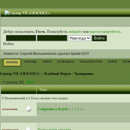
Добро пожаловать,
Гость
. Пожалуйста,
войдите
или
зарегистрируйтесь
.
Войти
Новости
:
Сергей Мельничёнок сделал брейк 63!!!
ПОМОЩЬ
ПОИСК
КАЛЕНДАРЬ
ПОЛЬЗОВАТЕЛИ
ВОЙТИ
РЕГИ
НАЧАЛО
Снукер УП «СВ КЛАСС»
Клубный Форум
Тренировка
>
>
Страниц: [
1
]
Вниз
Тема
0 Пользователей и 1 Гость смотрят этот раздел.
Собрание в Клубе
«
1
2
3
4
»
Психология снукера