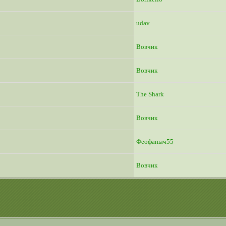
udav
Вовчик
Вовчик
The Shark
Вовчик
Феофаныч55
Вовчик