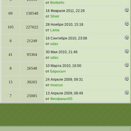
от
Borikello
16 Февраля 2011, 22:26
69
150548
от
Silver
28 Ноября 2010, 15:18
105
227622
от
Lama
16 Сентября 2010, 23:08
6
21249
от
udav
30 Мая 2010, 21:48
41
95304
от
udav
10 Марта 2010, 16:00
8
26548
от
Барысыч
24 Апреля 2009, 09:31
15
39265
от
moecus
13 Апреля 2009, 08:49
7
25085
от
Феофаныч55